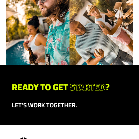
READY TO GET
STARTED
?
LET’S WORK TOGETHER.