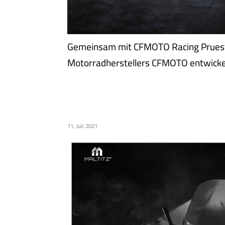
Gemeinsam mit CFMOTO Racing Prueste
Motorradherstellers CFMOTO entwickel
THE ART OF METAL PRO
@METALLBAU MALTITZ
11. Juli 2021