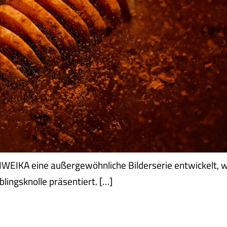
EIKA eine außergewöhnliche Bilderserie entwickelt, wel
lingsknolle präsentiert. […]
MARKETING AN DIE SPITZE: WIR B
LT