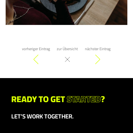
vorheriger Eintrag
zur Übersicht
nächster Eintrag
READY TO GET
STARTED
?
LET’S WORK TOGETHER.