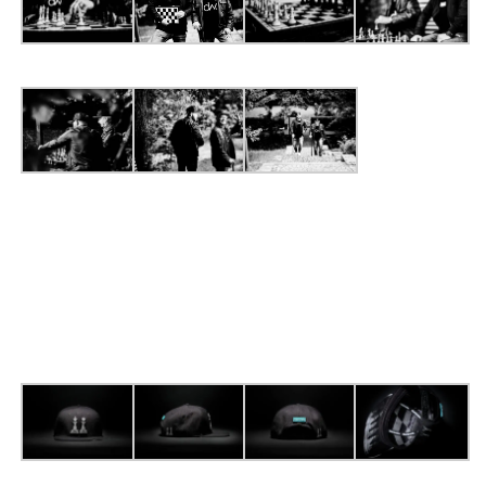
NEW DANZWARE. CAP
#
CHESSGAME
IS
ONLINE!